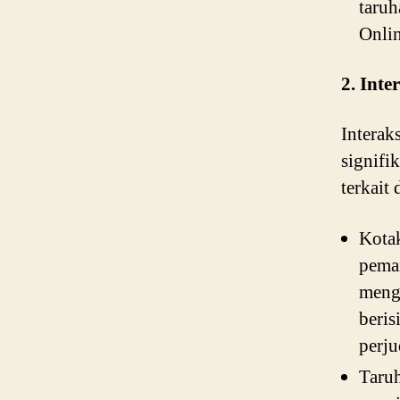
taruh
Onlin
2. Int
Interak
signifi
terkait
Kotak
pemai
mengg
beris
perju
Taruh