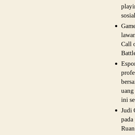
play
sosia
Game 
lawan
Call 
Batt
Espor
profe
bersa
uang 
ini s
Judi 
pada 
Ruan