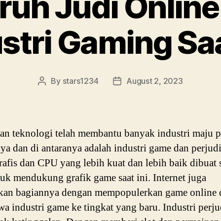
ruh Judi Online
stri Gaming Saa
By
stars1234
August 2, 2023
Post
Post
author
date
n teknologi telah membantu banyak industri maju 
nya dan di antaranya adalah industri game dan perjud
rafis dan CPU yang lebih kuat dan lebih baik dibuat 
tuk mendukung grafik game saat ini. Internet juga
kan bagiannya dengan mempopulerkan game online 
 industri game ke tingkat yang baru. Industri perju