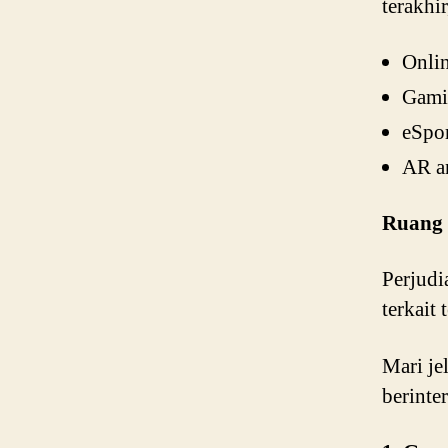
terakhi
Onli
Gamin
eSpor
AR a
Ruang 
Perjudi
terkait
Mari je
berinter