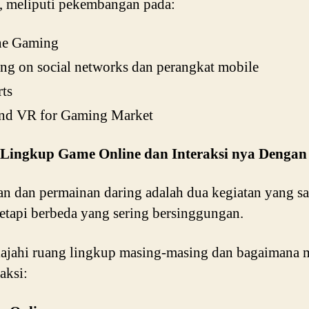
r, meliputi pekembangan pada:
ne Gaming
g on social networks dan perangkat mobile
ts
nd VR for Gaming Market
Lingkup Game Online dan Interaksi nya Dengan
an dan permainan daring adalah dua kegiatan yang sa
 tetapi berbeda yang sering bersinggungan.
lajahi ruang lingkup masing-masing dan bagaimana 
aksi: