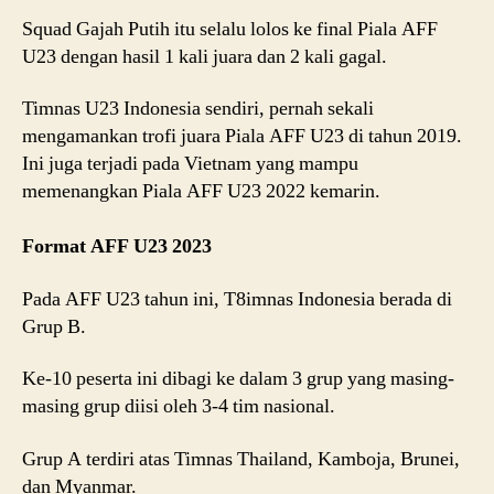
Squad Gajah Putih itu selalu lolos ke final Piala AFF
U23 dengan hasil 1 kali juara dan 2 kali gagal.
Timnas U23 Indonesia sendiri, pernah sekali
mengamankan trofi juara Piala AFF U23 di tahun 2019.
Ini juga terjadi pada Vietnam yang mampu
memenangkan Piala AFF U23 2022 kemarin.
Format AFF U23 2023
Pada AFF U23 tahun ini, T8imnas Indonesia berada di
Grup B.
Ke-10 peserta ini dibagi ke dalam 3 grup yang masing-
masing grup diisi oleh 3-4 tim nasional.
Grup A terdiri atas Timnas Thailand, Kamboja, Brunei,
dan Myanmar.