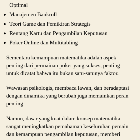
Optimal
Manajemen Bankroll
Teori Game dan Pemikiran Strategis
Rentang Kartu dan Pengambilan Keputusan
Poker Online dan Multitabling
Sementara kemampuan matematika adalah aspek
penting dari permainan poker yang sukses, penting
untuk dicatat bahwa itu bukan satu-satunya faktor.
Wawasan psikologis, membaca lawan, dan beradaptasi
dengan dinamika yang berubah juga memainkan peran
penting.
Namun, dasar yang kuat dalam konsep matematika
sangat meningkatkan pemahaman keseluruhan pemain
dan kemampuan pengambilan keputusan, memberi