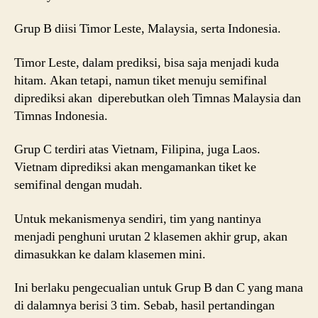
Grup B diisi Timor Leste, Malaysia, serta Indonesia.
Timor Leste, dalam prediksi, bisa saja menjadi kuda
hitam. Akan tetapi, namun tiket menuju semifinal
diprediksi akan diperebutkan oleh Timnas Malaysia dan
Timnas Indonesia.
Grup C terdiri atas Vietnam, Filipina, juga Laos.
Vietnam diprediksi akan mengamankan tiket ke
semifinal dengan mudah.
Untuk mekanismenya sendiri, tim yang nantinya
menjadi penghuni urutan 2 klasemen akhir grup, akan
dimasukkan ke dalam klasemen mini.
Ini berlaku pengecualian untuk Grup B dan C yang mana
di dalamnya berisi 3 tim. Sebab, hasil pertandingan