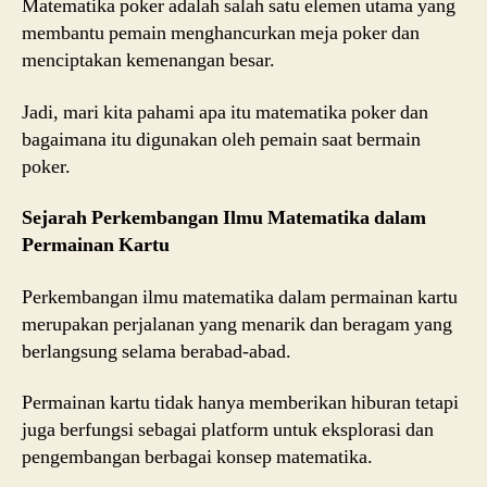
Matematika poker adalah salah satu elemen utama yang
membantu pemain menghancurkan meja poker dan
menciptakan kemenangan besar.
Jadi, mari kita pahami apa itu matematika poker dan
bagaimana itu digunakan oleh pemain saat bermain
poker.
Sejarah Perkembangan Ilmu Matematika dalam
Permainan Kartu
Perkembangan ilmu matematika dalam permainan kartu
merupakan perjalanan yang menarik dan beragam yang
berlangsung selama berabad-abad.
Permainan kartu tidak hanya memberikan hiburan tetapi
juga berfungsi sebagai platform untuk eksplorasi dan
pengembangan berbagai konsep matematika.