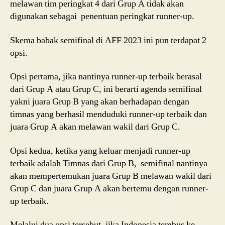
melawan tim peringkat 4 dari Grup A tidak akan
digunakan sebagai penentuan peringkat runner-up.
Skema babak semifinal di AFF 2023 ini pun terdapat 2
opsi.
Opsi pertama, jika nantinya runner-up terbaik berasal
dari Grup A atau Grup C, ini berarti agenda semifinal
yakni juara Grup B yang akan berhadapan dengan
timnas yang berhasil menduduki runner-up terbaik dan
juara Grup A akan melawan wakil dari Grup C.
Opsi kedua, ketika yang keluar menjadi runner-up
terbaik adalah Timnas dari Grup B, semifinal nantinya
akan mempertemukan juara Grup B melawan wakil dari
Grup C dan juara Grup A akan bertemu dengan runner-
up terbaik.
Melalui dua opsi tersebut, jika Indonesia tembus ke