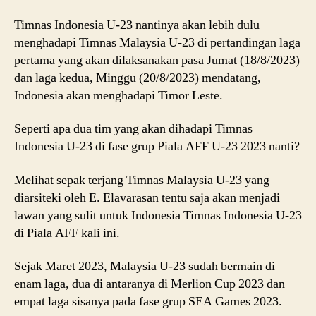
Timnas Indonesia U-23 nantinya akan lebih dulu
menghadapi Timnas Malaysia U-23 di pertandingan laga
pertama yang akan dilaksanakan pasa Jumat (18/8/2023)
dan laga kedua, Minggu (20/8/2023) mendatang,
Indonesia akan menghadapi Timor Leste.
Seperti apa dua tim yang akan dihadapi Timnas
Indonesia U-23 di fase grup Piala AFF U-23 2023 nanti?
Melihat sepak terjang Timnas Malaysia U-23 yang
diarsiteki oleh E. Elavarasan tentu saja akan menjadi
lawan yang sulit untuk Indonesia Timnas Indonesia U-23
di Piala AFF kali ini.
Sejak Maret 2023, Malaysia U-23 sudah bermain di
enam laga, dua di antaranya di Merlion Cup 2023 dan
empat laga sisanya pada fase grup SEA Games 2023.