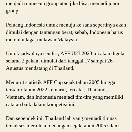
menjadi runner-up group atau jika bisa, menjadi juara
group.
Peluang Indonesia untuk menuju ke sana sepertinya akan
dimulai dengan tantangan berat, sebab, Indonesia harus
memulai laga, melawan Malaysia.
Untuk jadwalnya sendiri, AFF U23 2023 ini akan digelar
selama 2 pekan, dimulai dari tanggal 17 sampai 26
Agustus mendatang di Thailand.
Menurut statistik AFF Cup sejak tahun 2005 hingga
terkahir tahun 2022 kemarin, tercatat, Thailand,
Vietnam, dan Indonesia menjadi tim-tim yang memiliki
catatan baik dalam kompetisi ini.
Dan sependek ini, Thailand lah yang menjadi timnas
tersukses meraih kemenangan sejak tahun 2005 silam.