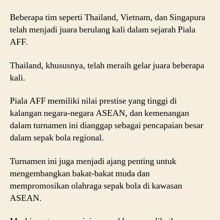
Beberapa tim seperti Thailand, Vietnam, dan Singapura
telah menjadi juara berulang kali dalam sejarah Piala
AFF.
Thailand, khususnya, telah meraih gelar juara beberapa
kali.
Piala AFF memiliki nilai prestise yang tinggi di
kalangan negara-negara ASEAN, dan kemenangan
dalam turnamen ini dianggap sebagai pencapaian besar
dalam sepak bola regional.
Turnamen ini juga menjadi ajang penting untuk
mengembangkan bakat-bakat muda dan
mempromosikan olahraga sepak bola di kawasan
ASEAN.