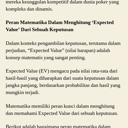
mereka keunggulan kompetitif dalam dunia poker yang
kompleks dan dinamis.
Peran Matematika Dalam Menghitung ‘Expected
Value’ Dari Sebuah Keputusan
Dalam konteks pengambilan keputusan, terutama dalam
perjudian, “Expected Value” (nilai harapan) adalah
konsep matematis yang sangat penting.
Expected Value (EV) mengacu pada nilai rata-rata dari
hasil-hasil yang diharapkan dari suatu keputusan dalam
jangka panjang, berdasarkan probabilitas dan hasil yang
mungkin terjadi.
Matematika memiliki peran kunci dalam menghitung
dan memahami Expected Value dari sebuah keputusan.
Berikut adalah bagaimana peran matematika dalam