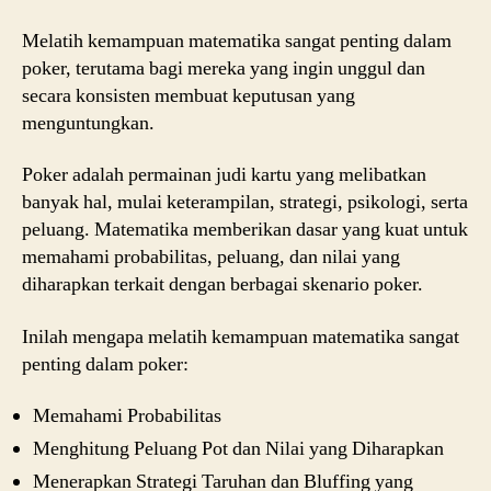
Melatih kemampuan matematika sangat penting dalam
poker, terutama bagi mereka yang ingin unggul dan
secara konsisten membuat keputusan yang
menguntungkan.
Poker adalah permainan judi kartu yang melibatkan
banyak hal, mulai keterampilan, strategi, psikologi, serta
peluang. Matematika memberikan dasar yang kuat untuk
memahami probabilitas, peluang, dan nilai yang
diharapkan terkait dengan berbagai skenario poker.
Inilah mengapa melatih kemampuan matematika sangat
penting dalam poker:
Memahami Probabilitas
Menghitung Peluang Pot dan Nilai yang Diharapkan
Menerapkan Strategi Taruhan dan Bluffing yang