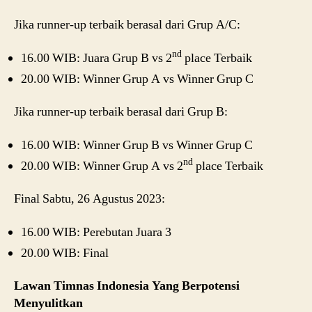
Jika runner-up terbaik berasal dari Grup A/C:
nd
16.00 WIB: Juara Grup B vs 2
place Terbaik
20.00 WIB: Winner Grup A vs Winner Grup C
Jika runner-up terbaik berasal dari Grup B:
16.00 WIB: Winner Grup B vs Winner Grup C
nd
20.00 WIB: Winner Grup A vs 2
place Terbaik
Final Sabtu, 26 Agustus 2023:
16.00 WIB: Perebutan Juara 3
20.00 WIB: Final
Lawan Timnas Indonesia Yang Berpotensi
Menyulitkan