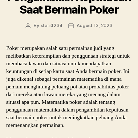
Saat Bermain Poker
By
stars1234
August 13, 2023
Post
Post
author
date
Poker merupakan salah satu permainan judi yang
melibatkan keterampilan dan penggunaan strategi untuk
membaca lawan dan situasi untuk mendapatkan
keuntungan di setiap kartu saat Anda bermain poker. Ini
juga dikenal sebagai permainan matematika di mana
pemain menghitung peluang pot atau probabilitas poker
dari mereka atau lawan mereka yang menang dalam
situasi apa pun. Matematika poker adalah tentang
penggunaan matematika dalam pengambilan keputusan
saat bermain poker untuk meningkatkan peluang Anda
memenangkan permainan.