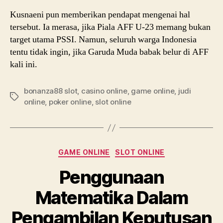
Kusnaeni pun memberikan pendapat mengenai hal
tersebut. Ia merasa, jika Piala AFF U-23 memang bukan
target utama PSSI. Namun, seluruh warga Indonesia
tentu tidak ingin, jika Garuda Muda babak belur di AFF
kali ini.
bonanza88 slot
,
casino online
,
game online
,
judi
Tags
online
,
poker online
,
slot online
Categories
GAME ONLINE
SLOT ONLINE
Penggunaan
Matematika Dalam
Pengambilan Keputusan