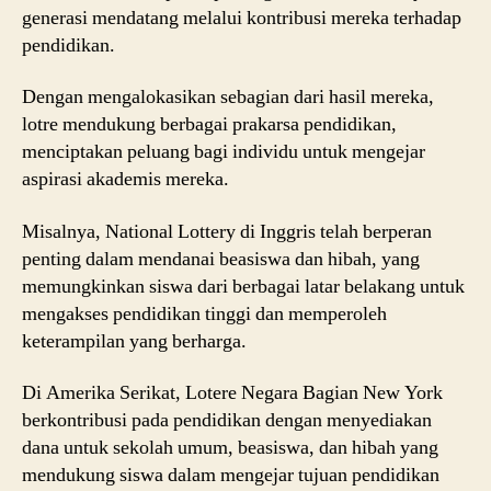
generasi mendatang melalui kontribusi mereka terhadap
pendidikan.
Dengan mengalokasikan sebagian dari hasil mereka,
lotre mendukung berbagai prakarsa pendidikan,
menciptakan peluang bagi individu untuk mengejar
aspirasi akademis mereka.
Misalnya, National Lottery di Inggris telah berperan
penting dalam mendanai beasiswa dan hibah, yang
memungkinkan siswa dari berbagai latar belakang untuk
mengakses pendidikan tinggi dan memperoleh
keterampilan yang berharga.
Di Amerika Serikat, Lotere Negara Bagian New York
berkontribusi pada pendidikan dengan menyediakan
dana untuk sekolah umum, beasiswa, dan hibah yang
mendukung siswa dalam mengejar tujuan pendidikan