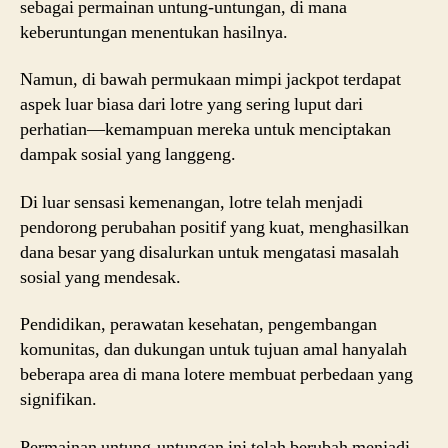
sebagai permainan untung-untungan, di mana
keberuntungan menentukan hasilnya.
Namun, di bawah permukaan mimpi jackpot terdapat
aspek luar biasa dari lotre yang sering luput dari
perhatian—kemampuan mereka untuk menciptakan
dampak sosial yang langgeng.
Di luar sensasi kemenangan, lotre telah menjadi
pendorong perubahan positif yang kuat, menghasilkan
dana besar yang disalurkan untuk mengatasi masalah
sosial yang mendesak.
Pendidikan, perawatan kesehatan, pengembangan
komunitas, dan dukungan untuk tujuan amal hanyalah
beberapa area di mana lotere membuat perbedaan yang
signifikan.
Permainan untung-untungan ini telah berubah menjadi