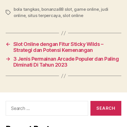
bola tangkas
,
bonanza88 slot
,
game online
,
judi
Tags
online
,
situs terpercaya
,
slot online
←
Slot Online dengan Fitur Sticky Wilds –
Strategi dan Potensi Kemenangan
→
3 Jenis Permainan Arcade Populer dan Paling
Diminati Di Tahun 2023
Search
for: