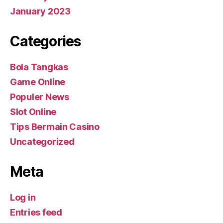
January 2023
Categories
Bola Tangkas
Game Online
Populer News
Slot Online
Tips Bermain Casino
Uncategorized
Meta
Log in
Entries feed