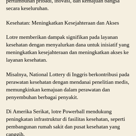
pertumbuhan pribadi, inovasi, dan kemajuan bangsa
secara keseluruhan.
Kesehatan: Meningkatkan Kesejahteraan dan Akses
Lotre memberikan dampak signifikan pada layanan
kesehatan dengan menyalurkan dana untuk inisiatif yang
meningkatkan kesejahteraan dan meningkatkan akses ke
layanan kesehatan.
Misalnya, National Lottery di Inggris berkontribusi pada
perawatan kesehatan dengan mendanai penelitian medis,
memungkinkan kemajuan dalam perawatan dan
penyembuhan berbagai penyakit.
Di Amerika Serikat, lotre Powerball mendukung
peningkatan infrastruktur di fasilitas kesehatan, seperti
pembangunan rumah sakit dan pusat kesehatan yang
canggih.