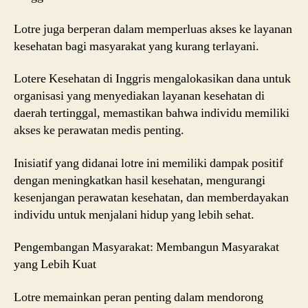
Lotre juga berperan dalam memperluas akses ke layanan
kesehatan bagi masyarakat yang kurang terlayani.
Lotere Kesehatan di Inggris mengalokasikan dana untuk
organisasi yang menyediakan layanan kesehatan di
daerah tertinggal, memastikan bahwa individu memiliki
akses ke perawatan medis penting.
Inisiatif yang didanai lotre ini memiliki dampak positif
dengan meningkatkan hasil kesehatan, mengurangi
kesenjangan perawatan kesehatan, dan memberdayakan
individu untuk menjalani hidup yang lebih sehat.
Pengembangan Masyarakat: Membangun Masyarakat
yang Lebih Kuat
Lotre memainkan peran penting dalam mendorong