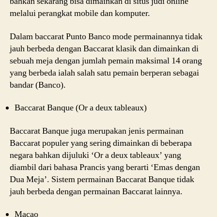
bahkan sekarang bisa dimainkan di situs judi online
melalui perangkat mobile dan komputer.
Dalam baccarat Punto Banco mode permainannya tidak
jauh berbeda dengan Baccarat klasik dan dimainkan di
sebuah meja dengan jumlah pemain maksimal 14 orang
yang berbeda ialah salah satu pemain berperan sebagai
bandar (Banco).
Baccarat Banque (Or a deux tableaux)
Baccarat Banque juga merupakan jenis permainan
Baccarat populer yang sering dimainkan di beberapa
negara bahkan dijuluki ‘Or a deux tableaux’ yang
diambil dari bahasa Prancis yang berarti ‘Emas dengan
Dua Meja’. Sistem permainan Baccarat Banque tidak
jauh berbeda dengan permainan Baccarat lainnya.
Macao