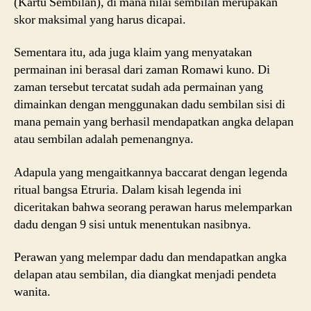
(Kartu Sembilan), di mana nilai sembilan merupakan
skor maksimal yang harus dicapai.
Sementara itu, ada juga klaim yang menyatakan
permainan ini berasal dari zaman Romawi kuno. Di
zaman tersebut tercatat sudah ada permainan yang
dimainkan dengan menggunakan dadu sembilan sisi di
mana pemain yang berhasil mendapatkan angka delapan
atau sembilan adalah pemenangnya.
Adapula yang mengaitkannya baccarat dengan legenda
ritual bangsa Etruria. Dalam kisah legenda ini
diceritakan bahwa seorang perawan harus melemparkan
dadu dengan 9 sisi untuk menentukan nasibnya.
Perawan yang melempar dadu dan mendapatkan angka
delapan atau sembilan, dia diangkat menjadi pendeta
wanita.