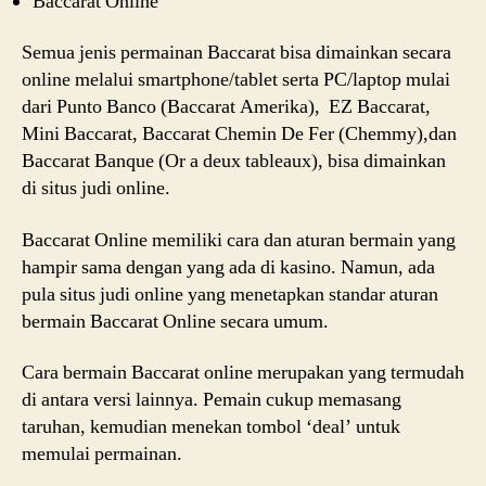
Baccarat Online
Semua jenis permainan Baccarat bisa dimainkan secara
online melalui smartphone/tablet serta PC/laptop mulai
dari Punto Banco (Baccarat Amerika), EZ Baccarat,
Mini Baccarat, Baccarat Chemin De Fer (Chemmy),dan
Baccarat Banque (Or a deux tableaux), bisa dimainkan
di situs judi online.
Baccarat Online memiliki cara dan aturan bermain yang
hampir sama dengan yang ada di kasino. Namun, ada
pula situs judi online yang menetapkan standar aturan
bermain Baccarat Online secara umum.
Cara bermain Baccarat online merupakan yang termudah
di antara versi lainnya. Pemain cukup memasang
taruhan, kemudian menekan tombol ‘deal’ untuk
memulai permainan.