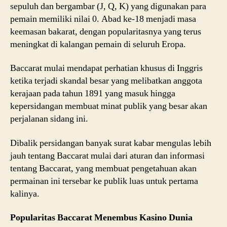
sepuluh dan bergambar (J, Q, K) yang digunakan para
pemain memiliki nilai 0. Abad ke-18 menjadi masa
keemasan bakarat, dengan popularitasnya yang terus
meningkat di kalangan pemain di seluruh Eropa.
Baccarat mulai mendapat perhatian khusus di Inggris
ketika terjadi skandal besar yang melibatkan anggota
kerajaan pada tahun 1891 yang masuk hingga
kepersidangan membuat minat publik yang besar akan
perjalanan sidang ini.
Dibalik persidangan banyak surat kabar mengulas lebih
jauh tentang Baccarat mulai dari aturan dan informasi
tentang Baccarat, yang membuat pengetahuan akan
permainan ini tersebar ke publik luas untuk pertama
kalinya.
Popularitas Baccarat Menembus Kasino Dunia