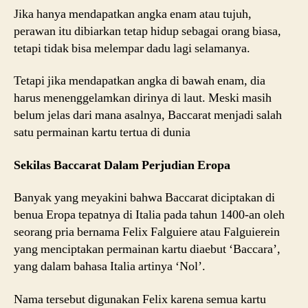
Jika hanya mendapatkan angka enam atau tujuh,
perawan itu dibiarkan tetap hidup sebagai orang biasa,
tetapi tidak bisa melempar dadu lagi selamanya.
Tetapi jika mendapatkan angka di bawah enam, dia
harus menenggelamkan dirinya di laut. Meski masih
belum jelas dari mana asalnya, Baccarat menjadi salah
satu permainan kartu tertua di dunia
Sekilas Baccarat Dalam Perjudian Eropa
Banyak yang meyakini bahwa Baccarat diciptakan di
benua Eropa tepatnya di Italia pada tahun 1400-an oleh
seorang pria bernama Felix Falguiere atau Falguierein
yang menciptakan permainan kartu diaebut ‘Baccara’,
yang dalam bahasa Italia artinya ‘Nol’.
Nama tersebut digunakan Felix karena semua kartu