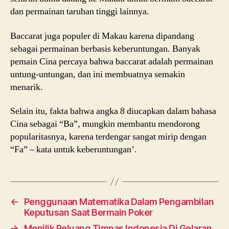
dan permainan taruhan tinggi lainnya.
Baccarat juga populer di Makau karena dipandang
sebagai permainan berbasis keberuntungan. Banyak
pemain Cina percaya bahwa baccarat adalah permainan
untung-untungan, dan ini membuatnya semakin
menarik.
Selain itu, fakta bahwa angka 8 diucapkan dalam bahasa
Cina sebagai “Ba”, mungkin membantu mendorong
popularitasnya, karena terdengar sangat mirip dengan
“Fa” – kata untuk keberuntungan’.
←
Penggunaan Matematika Dalam Pengambilan
Keputusan Saat Bermain Poker
→
Menilik Peluang Timnas Indonesia Di Gelaran