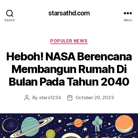
starsathd.com
Search
Menu
Categories
POPULER NEWS
Heboh! NASA Berencana
Membangun Rumah Di
Bulan Pada Tahun 2040
By
stars1234
October 20, 2023
Post
Post
author
date