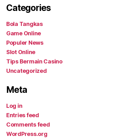
Categories
Bola Tangkas
Game Online
Populer News
Slot Online
Tips Bermain Casino
Uncategorized
Meta
Log in
Entries feed
Comments feed
WordPress.org