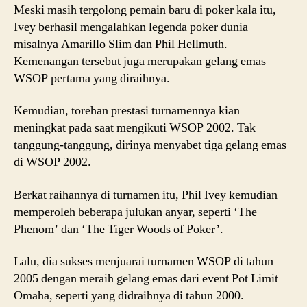
Meski masih tergolong pemain baru di poker kala itu,
Ivey berhasil mengalahkan legenda poker dunia
misalnya Amarillo Slim dan Phil Hellmuth.
Kemenangan tersebut juga merupakan gelang emas
WSOP pertama yang diraihnya.
Kemudian, torehan prestasi turnamennya kian
meningkat pada saat mengikuti WSOP 2002. Tak
tanggung-tanggung, dirinya menyabet tiga gelang emas
di WSOP 2002.
Berkat raihannya di turnamen itu, Phil Ivey kemudian
memperoleh beberapa julukan anyar, seperti ‘The
Phenom’ dan ‘The Tiger Woods of Poker’.
Lalu, dia sukses menjuarai turnamen WSOP di tahun
2005 dengan meraih gelang emas dari event Pot Limit
Omaha, seperti yang didraihnya di tahun 2000.