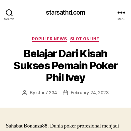
starsathd.com
Search
Menu
Categories
POPULER NEWS
SLOT ONLINE
Belajar Dari Kisah
Sukses Pemain Poker
Phil Ivey
By
stars1234
February 24, 2023
Post
Post
author
date
Sahabat Bonanza88, Dunia poker profesional menjadi