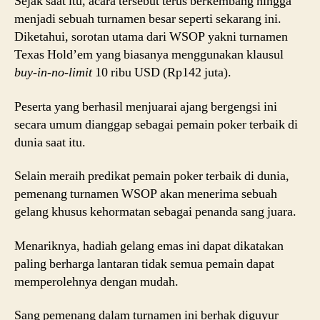
Sejak saat itu, acara tersebut terus berkembang hingga
menjadi sebuah turnamen besar seperti sekarang ini.
Diketahui, sorotan utama dari WSOP yakni turnamen
Texas Hold’em yang biasanya menggunakan klausul
buy-in-no-limit
10 ribu USD (Rp142 juta).
Peserta yang berhasil menjuarai ajang bergengsi ini
secara umum dianggap sebagai pemain poker terbaik di
dunia saat itu.
Selain meraih predikat pemain poker terbaik di dunia,
pemenang turnamen WSOP akan menerima sebuah
gelang khusus kehormatan sebagai penanda sang juara.
Menariknya, hadiah gelang emas ini dapat dikatakan
paling berharga lantaran tidak semua pemain dapat
memperolehnya dengan mudah.
Sang pemenang dalam turnamen ini berhak diguyur